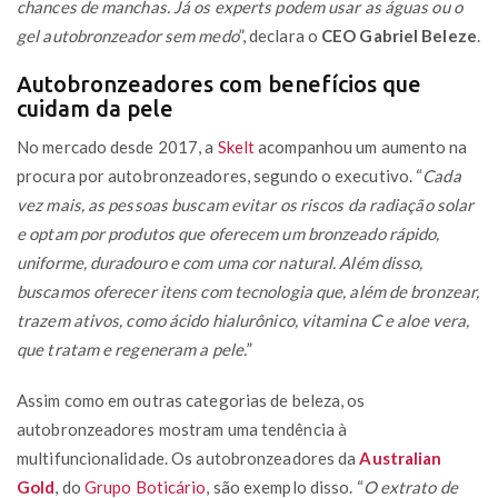
chances de manchas. Já os experts podem usar as águas ou o
gel autobronzeador sem medo
”, declara o
CEO Gabriel Beleze
.
Autobronzeadores com benefícios que
cuidam da pele
No mercado desde 2017, a
Skelt
acompanhou um aumento na
procura por autobronzeadores, segundo o executivo. “
Cada
vez mais, as pessoas buscam evitar os riscos da radiação solar
e optam por produtos que oferecem um bronzeado rápido,
uniforme, duradouro e com uma cor natural. Além disso,
buscamos oferecer itens com tecnologia que, além de bronzear,
trazem ativos, como ácido hialurônico, vitamina C e aloe vera,
que tratam e regeneram a pele.
”
Assim como em outras categorias de beleza, os
autobronzeadores mostram uma tendência à
multifuncionalidade. Os autobronzeadores da
Australian
Gold
, do
Grupo Boticário
, são exemplo disso. “
O extrato de