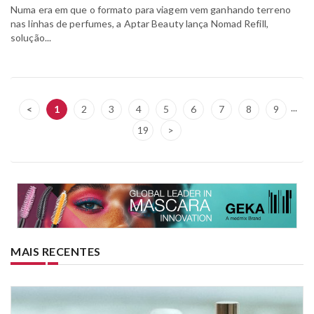
Numa era em que o formato para viagem vem ganhando terreno
nas linhas de perfumes, a Aptar Beauty lança Nomad Refill,
solução...
...
<
1
2
3
4
5
6
7
8
9
19
>
MAIS RECENTES