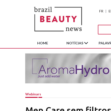
FR
|
E
HOME
NOTÍCIAS
PALAVR
Webinars
Men Care sem filtro