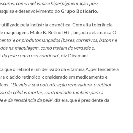
escuras, como melasma e hiperpigmentação pós-
 pesquisa e desenvolvimento do
Grupo Boticário
.
utilizado pela indústria cosmética. Com alta tolerância
ha de maquiagens Make B. Retinol H+, lançada pela marca O
mento’ e os produtos lançados (bases, corretivos, batons e
jados na maquiagem, como tratam de verdade e,
 da pele com o uso contínuo
”, diz Dieamant.
 que o retinol é um derivado da vitamina A, pertencente à
 para o ácido retinóico, considerado um medicamento e
cos. “
Devido à sua potente ação renovadora, o retinol
esso de células mortas, contribuindo também para a
e e da resistência da pele
”, diz ela, que é presidente da