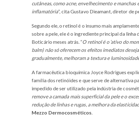
cutâneas, como acne, envelhecimento e manchas 
inflamatória
”, cita Gustavo Dieamant, diretor de
Segundo ele, o retinol é o insumo mais amplamente 
sobre a pele, ele é o ingrediente principal da lin
Boticário meses atrás. “
O retinol é o ‘ativo do mo
balm) não só oferecem os efeitos imediatos dese
gradualmente, melhoram a textura e luminosidade
A farmacêutica bioquímica Joyce Rodrigues explica
família dos retinóides e que serve de alternativa
impedido de ser utilizado pela indústria de cosméti
remove a camada mais superficial da pele e o exc
redução de linhas e rugas, a melhora da elasticidad
Mezzo Dermocosméticos
.