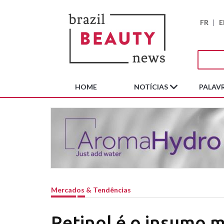
FR
|
E
HOME
NOTÍCIAS
PALAVR
Mercados & Tendências
Retinol é o insumo 