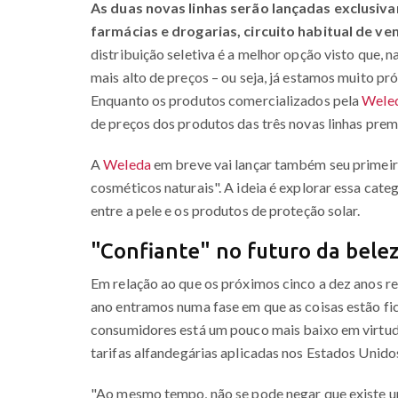
As duas novas linhas serão lançadas exclusiva
farmácias e drogarias, circuito habitual de v
distribuição seletiva é a melhor opção visto que, 
mais alto de preços – ou seja, já estamos muito pr
Enquanto os produtos comercializados pela
Wele
de preços dos produtos das três novas linhas prem
A
Weleda
em breve vai lançar também seu primeir
cosméticos naturais". A ideia é explorar essa cat
entre a pele e os produtos de proteção solar.
"Confiante" no futuro da bele
Em relação ao que os próximos cinco a dez anos re
ano entramos numa fase em que as coisas estão fic
consumidores está um pouco mais baixo em virtude 
tarifas alfandegárias aplicadas nos Estados Unidos.
"Ao mesmo tempo, não se pode negar que existe um