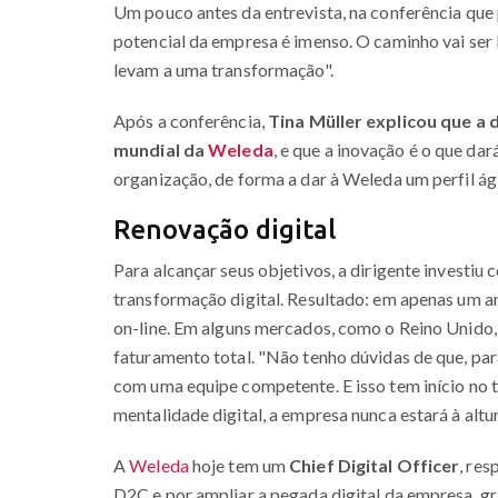
Um pouco antes da entrevista, na conferência que 
potencial da empresa é imenso. O caminho vai ser 
levam a uma transformação".
Após a conferência,
Tina Müller explicou que a 
mundial da
Weleda
, e que a inovação é o que da
organização, de forma a dar à Weleda um perfil ágil
Renovação digital
Para alcançar seus objetivos, a dirigente investi
transformação digital. Resultado: em apenas um a
on-line. Em alguns mercados, como o Reino Unido,
faturamento total. "Não tenho dúvidas de que, par
com uma equipe competente. E isso tem início no
mentalidade digital, a empresa nunca estará à altu
A
Weleda
hoje tem um
Chief Digital Officer
, re
D2C e por ampliar a pegada digital da empresa, gr