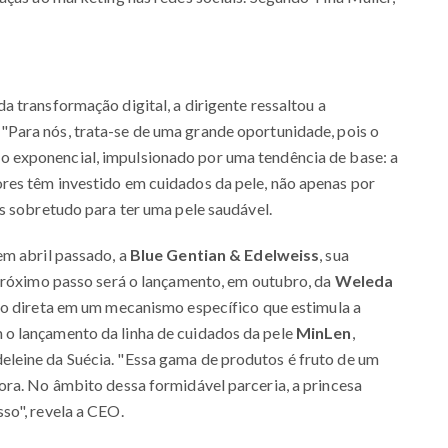
e
a transformação digital, a dirigente ressaltou a
. "Para nós, trata-se de uma grande oportunidade, pois o
 exponencial, impulsionado por uma tendência de base: a
res têm investido em cuidados da pele, não apenas por
s sobretudo para ter uma pele saudável.
em abril passado, a
Blue Gentian & Edelweiss
, sua
 próximo passo será o lançamento, em outubro, da
Weleda
ção direta em um mecanismo específico que estimula a
o lançamento da linha de cuidados da pele
MinLen
,
leine da Suécia. "Essa gama de produtos é fruto de um
ora. No âmbito dessa formidável parceria, a princesa
so", revela a CEO.