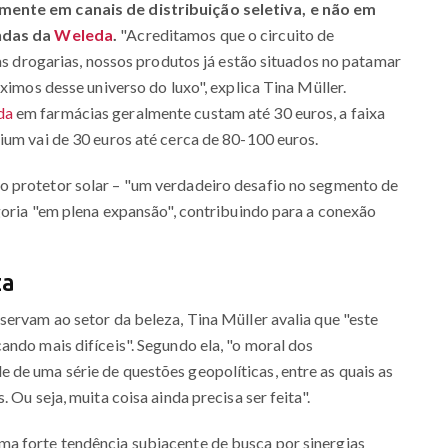
mente em canais de distribuição seletiva, e não em
endas da
Weleda
.
"Acreditamos que o circuito de
nas drogarias, nossos produtos já estão situados no patamar
óximos desse universo do luxo", explica Tina Müller.
da
em farmácias geralmente custam até 30 euros, a faixa
ium vai de 30 euros até cerca de 80-100 euros.
o protetor solar – "um verdadeiro desafio no segmento de
egoria "em plena expansão", contribuindo para a conexão
za
servam ao setor da beleza, Tina Müller avalia que "este
ando mais difíceis". Segundo ela, "o moral dos
de uma série de questões geopolíticas, entre as quais as
 Ou seja, muita coisa ainda precisa ser feita".
a forte tendência subjacente de busca por sinergias