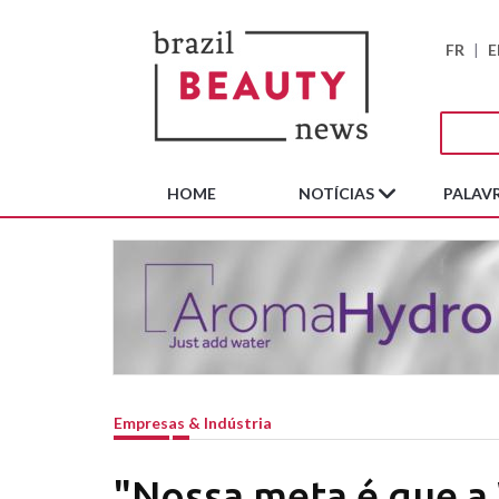
FR
|
E
HOME
NOTÍCIAS
PALAVR
Empresas & Indústria
"Nossa meta é que a