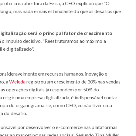
proferiu na abertura da Feira, a CEO explicou que "O
longo, mas nada é mais estimulante do que os desafios que
digitalização será o principal fator de crescimento
rá o impulso decisivo. "Reestruturamos ao máximo a
 e digitalizado".
u consideravelmente em recursos humanos, inovação e
no, a
Weleda
registrou um crescimento de 30% nas vendas
 as operações digitais já respondem por 50% do
a erigir uma empresa digitalizada, é indispensável contar
 topo do organograma: se, como CEO, eu não tiver uma
ra do desafio.
sponsável por desenvolver o e-commerce nas plataformas
aças ao marketing nas redes sociais. Segundo Tina Müller,