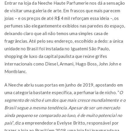
Entrar na loja da Neeche Haute Parfumerie nos dá a sensação
de visitar uma galeria de arte. Em frascos que mais parecem
joias – e os preços de até R$ 4 mil reforçam essa ideia –, os
perfumes são elegantemente exibidos nas paredes do espaço,
deixando claro que ali não temos uma simples casa de
fragrâncias. Até pelo seu endereço, escolhido a dedo: a única
unidade no Brasil foi instalada no Iguatemi São Paulo,
shopping de luxo da capital paulista que reúne grifes
internacionais como Diesel, Armani, Hugo Boss, John John e
Montblanc.
A Neeche abriu suas portas em junho de 2019, apostando em
uma categoria bastante específica, a perfumaria de nicho. “
O
segmento de nicho é um dos que mais cresce mundialmente e o
Brasil segue a mesma tendência. Apesar de ser um mercado
ainda pequeno se comparado ao luxo, é de muito potencial no
país
”, diz a empreendedora Evelyse Britto, responsável por
trazer a loja ao Brasil (em 2018, uma loja foi inaugurada na