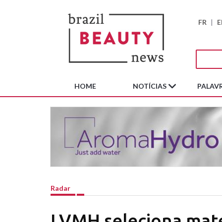
FR
|
E
HOME
NOTÍCIAS
PALAVR
Radar
LVMH seleciona mate