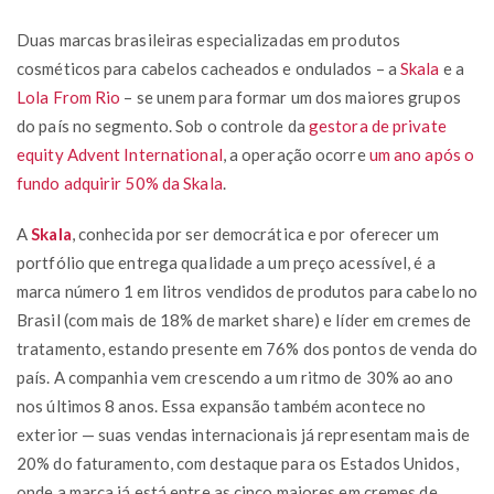
Duas marcas brasileiras especializadas em produtos
cosméticos para cabelos cacheados e ondulados – a
Skala
e a
Lola From Rio
– se unem para formar um dos maiores grupos
do país no segmento. Sob o controle da
gestora de private
equity Advent International
, a operação ocorre
um ano após o
fundo adquirir 50% da Skala
.
A
Skala
, conhecida por ser democrática e por oferecer um
portfólio que entrega qualidade a um preço acessível, é a
marca número 1 em litros vendidos de produtos para cabelo no
Brasil (com mais de 18% de market share) e líder em cremes de
tratamento, estando presente em 76% dos pontos de venda do
país. A companhia vem crescendo a um ritmo de 30% ao ano
nos últimos 8 anos. Essa expansão também acontece no
exterior — suas vendas internacionais já representam mais de
20% do faturamento, com destaque para os Estados Unidos,
onde a marca já está entre as cinco maiores em cremes de