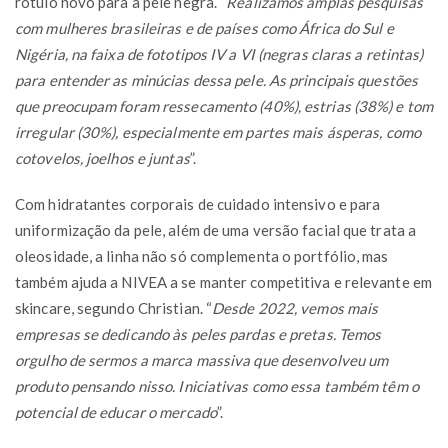
rótulo novo para a pele negra. “
Realizamos amplas pesquisas
com mulheres brasileiras e de países como África do Sul e
Nigéria, na faixa de fototipos IV a VI (negras claras a retintas)
para entender as minúcias dessa pele. As principais questões
que preocupam foram ressecamento (40%), estrias (38%) e tom
irregular (30%), especialmente em partes mais ásperas, como
cotovelos, joelhos e juntas
”.
Com hidratantes corporais de cuidado intensivo e para
uniformização da pele, além de uma versão facial que trata a
oleosidade, a linha não só complementa o portfólio, mas
também ajuda a NIVEA a se manter competitiva e relevante em
skincare, segundo Christian. “
Desde 2022, vemos mais
empresas se dedicando às peles pardas e pretas. Temos
orgulho de sermos a marca massiva que desenvolveu um
produto pensando nisso. Iniciativas como essa também têm o
potencial de educar o mercado
”.