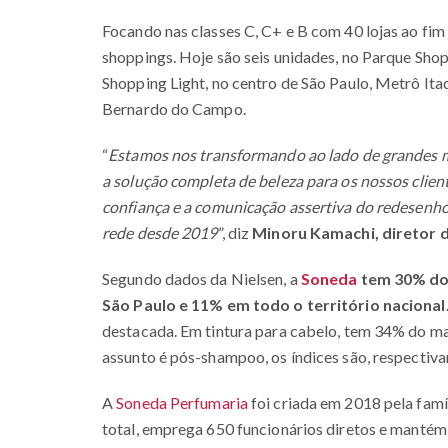
Focando nas classes C, C+ e B com 40 lojas ao fim
shoppings. Hoje são seis unidades, no Parque Sho
Shopping Light, no centro de São Paulo, Metrô Itaq
Bernardo do Campo.
“
Estamos nos transformando ao lado de grandes ma
a solução completa de beleza para os nossos clien
confiança e a comunicação assertiva do redesenh
rede desde 2019
”, diz
Minoru Kamachi, diretor 
Segundo dados da Nielsen, a
Soneda
tem 30% do 
São Paulo e 11% em todo o território nacional
destacada. Em tintura para cabelo, tem 34% do ma
assunto é pós-shampoo, os índices são, respectiv
A
Soneda Perfumaria
foi criada em 2018 pela famí
total, emprega 650 funcionários diretos e manté