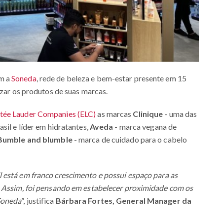
om a
Soneda
, rede de beleza e bem-estar presente em 15
izar os produtos de suas marcas.
tée Lauder Companies (ELC)
as marcas
Clinique
- uma das
sil e líder em hidratantes,
Aveda
- marca vegana de
Bumble and blumble
- marca de cuidado para o cabelo
 está em franco crescimento e possui espaço para as
. Assim, foi pensando em estabelecer proximidade com os
Soneda
”, justifica
Bárbara Fortes, General Manager da