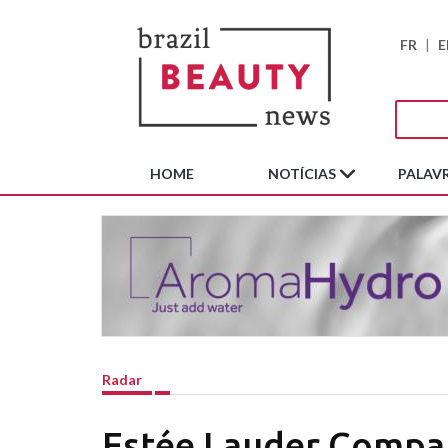
FR
|
E
HOME
NOTÍCIAS
PALAVR
Radar
Estée Lauder Compan