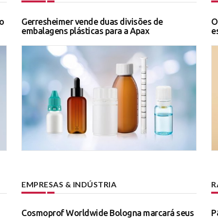
o
Gerresheimer vende duas divisões de
O
embalagens plásticas para a Apax
e
EMPRESAS & INDÚSTRIA
R
Cosmoprof Worldwide Bologna marcará seus
P