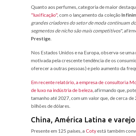
Quanto aos perfumes, categoria de maior destaque
"luxificação"
, com o lançamento da coleção
Infini
grandes criadores do setor de moda continuam d
segmentos de nicho são mais competitivos
", afir
Prestige
.
Nos Estados Unidos e na Europa, observa-se uma 
motivada pela crescente tendência de os consum
oferecer a outras pessoas) e pelo aumento da fre
Em recente relatório, a empresa de consultoria 
de luxo na indústria de beleza
, afirmando que, pot
tamanho até 2027, com um valor que, de cerca de 2
bilhões de dólares.
China, América Latina e varej
Presente em 125 países, a
Coty
está também conve