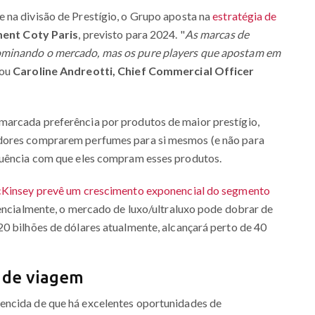
 na divisão de Prestígio, o Grupo aposta na
estratégia de
ment Coty Paris
, previsto para 2024. "
As marcas de
ominando o mercado, mas os pure players que apostam em
mou
Caroline Andreotti, Chief Commercial Officer
marcada preferência por produtos de maior prestígio,
idores comprarem perfumes para si mesmos (e não para
quência com que eles compram esses produtos.
McKinsey prevê um crescimento exponencial do segmento
encialmente, o mercado de luxo/ultraluxo pode dobrar de
0 bilhões de dólares atualmente, alcançará perto de 40
o de viagem
ncida de que há excelentes oportunidades de