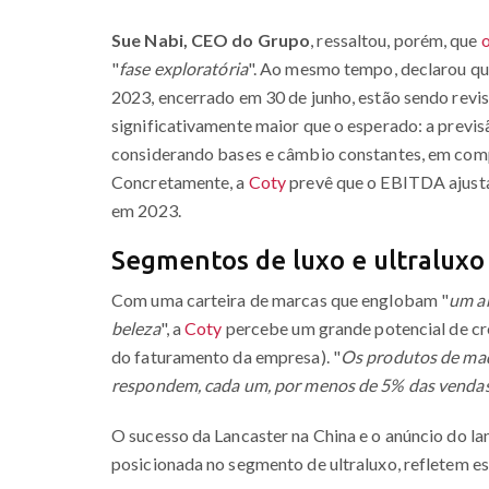
Sue Nabi, CEO do Grupo
, ressaltou, porém, que
o
"
fase exploratória
". Ao mesmo tempo, declarou qu
2023, encerrado em 30 de junho, estão sendo revis
significativamente maior que o esperado: a previ
considerando bases e câmbio constantes, em comp
Concretamente, a
Coty
prevê que o EBITDA ajusta
em 2023.
Segmentos de luxo e ultraluxo
Com uma carteira de marcas que englobam "
um am
beleza
", a
Coty
percebe um grande potencial de cr
do faturamento da empresa). "
Os produtos de maq
respondem, cada um, por menos de 5% das venda
O sucesso da Lancaster na China e o anúncio do l
posicionada no segmento de ultraluxo, refletem es