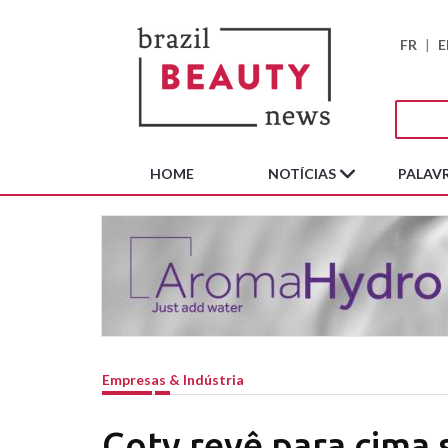
FR
|
E
HOME
NOTÍCIAS
PALAVR
Empresas & Indústria
Coty revê para cima 