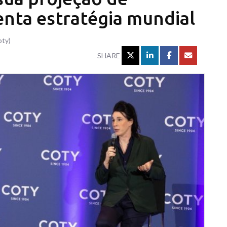
enta estratégia mundial
oty)
SHARE