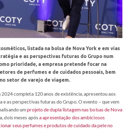
osméticos, listada na bolsa de Nova York e em vias
stratégia e as perspectivas futuras do Grupo num
omo prioridade, a empresa pretende focar na
 setores de perfumes e de cuidados pessoais, bem
 no setor de varejo de viagem.
m 2024 completa 120 anos de existência, apresentou aos
ia e as perspectivas futuras do Grupo. O evento – que vem
nalisando um
projeto de dupla listagem nas bolsas de Nova
ça, dois meses após
a apresentação dos ambiciosos
ionar seus perfumes e produtos de cuidado da pele no