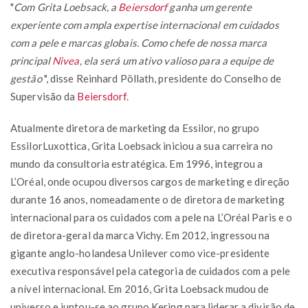
"
Com Grita Loebsack, a
Beiersdorf
ganha um gerente
experiente com ampla expertise internacional em cuidados
com a pele e marcas globais. Como chefe de nossa marca
principal
Nivea
, ela será um ativo valioso para a equipe de
gestão
", disse Reinhard Pöllath, presidente do Conselho de
Supervisão da
Beiersdorf
.
Atualmente diretora de marketing da Essilor, no grupo
EssilorLuxottica, Grita Loebsack iniciou a sua carreira no
mundo da consultoria estratégica. Em 1996, integrou a
L’Oréal, onde ocupou diversos cargos de marketing e direção
durante 16 anos, nomeadamente o de diretora de marketing
internacional para os cuidados com a pele na L’Oréal Paris e o
de diretora-geral da marca Vichy. Em 2012, ingressou na
gigante anglo-holandesa Unilever como vice-presidente
executiva responsável pela categoria de cuidados com a pele
a nível internacional. Em 2016, Grita Loebsack mudou de
universo e juntou-se ao grupo Kering para liderar a divisão de