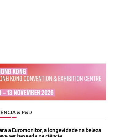
IÊNCIA & P&D
ara a Euromonitor, a longevidade na beleza
eve ser baseada na ciência