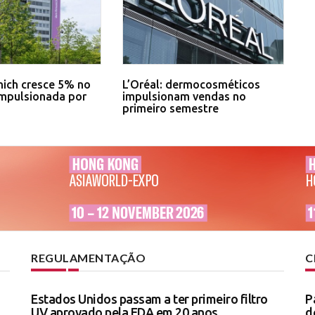
ich cresce 5% no
L’Oréal: dermocosméticos
impulsionada por
impulsionam vendas no
primeiro semestre
REGULAMENTAÇÃO
C
Estados Unidos passam a ter primeiro filtro
P
UV aprovado pela FDA em 20 anos
d