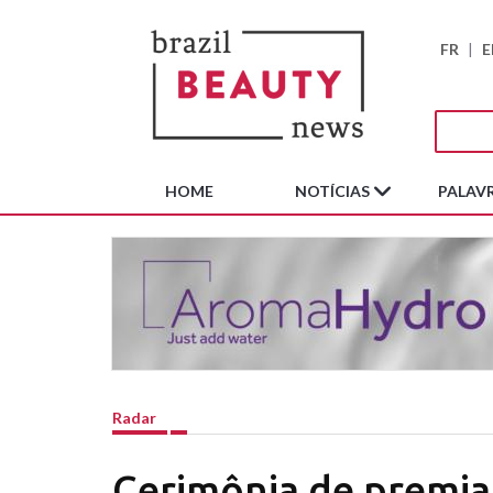
FR
|
E
HOME
NOTÍCIAS
PALAVR
Radar
Cerimônia de premia