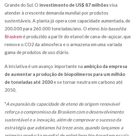
Grande do Sul. O
investimento de US$ 87 milhões
visa
atender à crescente demanda mundial por produtos
sustentáveis. A planta já opera com capacidade aumentada, de
200.000 para 260.000 toneladas/ano. O eteno
bio-based
da
Braskem
é produzido a partir do etanol de cana-de-açúcar, que
remove o CO2 da atmosfera e o armazena em uma variada
gama de produtos de uso diário.
A iniciativa é um avanço importante na
ambição da empresa
de aumentar a produção de biopolímeros para um milhão
de toneladas até 2030
e se tornar neutra em carbono até
2050.
"
A expansão da capacidade de eteno de origem renovável
reforça o compromisso da Braskem com o desenvolvimento
sustentável e a inovação, além de comprovar o sucesso da
estratégia que adotamos há treze anos, quando lançamos a
primeira produção mundial de polietileno bio-based em escala