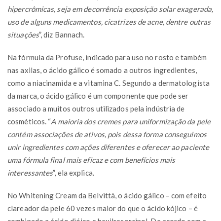
hipercrômicas, seja em decorrência exposição solar exagerada,
uso de alguns medicamentos, cicatrizes de acne, dentre outras
situações
”, diz Bannach.
Na fórmula da Profuse, indicado para uso no rosto e também
nas axilas, o ácido gálico é somado a outros ingredientes,
como a niacinamida e a vitamina C. Segundo a dermatologista
da marca, o ácido gálico é um componente que pode ser
associado a muitos outros utilizados pela indústria de
cosméticos. “
A maioria dos cremes para uniformização da pele
contém associações de ativos, pois dessa forma conseguimos
unir ingredientes com ações diferentes e oferecer ao paciente
uma fórmula final mais eficaz e com benefícios mais
interessantes
”, ela explica.
No Whitening Cream da Belvittà, o ácido gálico – com efeito
clareador da pele 60 vezes maior do que o ácido kójico – é
combinado a ácido dióico e hexilresorcinol. De acordo com a