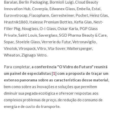
Baralan, Berlin Packaging, Bormioli Luigi, Cloud Beauty
Innovation Hub, Coverpla, Edwanex Glass, Embelia, Estal,
Eurovetrocap, Flacopharm, Gerresheimer, Pochet, Heinz Glas,
Hrastnik1860, Italesse Premium Bottles, Kefla Glas, Nest-
Filler Pkg, Nouglass, O-I Glass, Oskar Karla, PGP Glass
Private, Saint Louis, Saverglass, SGD Pharma Beauty & Care,
Sopac, Stoelzle Glass, Verrerie du Futur, Vetronaviglio,
Vinolok, Virospack, Vitro, Vta-Sover, Waltersperger,
Wheaton, Zignago Vetro.
Para completar,
a conferência "O Vidro do Futuro" reunirá
um painel de especialistas
[
1
]
com a proposta de traçar um
extenso panorama sobre as características desse material
,
bem como sobre as inovações e soluções que permitem
diminuir sua pegada ecológica e oferecer respostas aos
complexos problemas de preço, de redução do consumo de
energia e de custo do transporte.