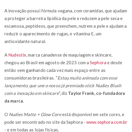
A inovação possui fórmula vegana, com ceramidas, que ajudam
a proteger a barreira lipídica da pele e reduzem a pele seca e
escamosa, peptídeos, que preenchem, nutrem a pele e ajudam a
reduzir o aparecimento de rugas, e vitamina E, um
antioxidante natural.
A
Nudestix
, marca canadense de maquiagem e skincare,
chegou ao Brasil em agosto de 2023 com a
Sephora
e desde
então vem ganhando cada vez mais espaço entre as
consumidoras brasileiras. “
Estou muito animada com esse
lançamento, que une o nosso já premiado stick Nudies Blush
com a inovação em skincare
”, diz
Taylor Frank, co-fundadora
da marca
.
O
Nudies Matte + Glow Core
está disponível em sete cores, e
pode ser encontrado no site da Sephora -
www.sephora.com.br
- e em todas as lojas físicas.