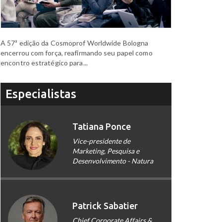
A 57ª edição da Cosmoprof Worldwide Bologna
encerrou com força, reafirmando seu papel como
encontro estratégico para...
Especialistas
Tatiana Ponce
Vice-presidente de
Marketing, Pesquisa e
Desenvolvimento - Natura
Patrick Sabatier
Chief Corporate Affairs &