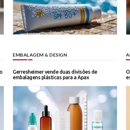
EMBALAGEM & DESIGN
A
o
Gerresheimer vende duas divisões de
O
embalagens plásticas para a Apax
e