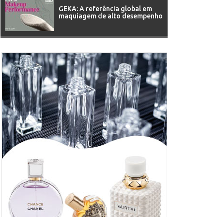
GEKA: A referência global em
maquiagem de alto desempenho