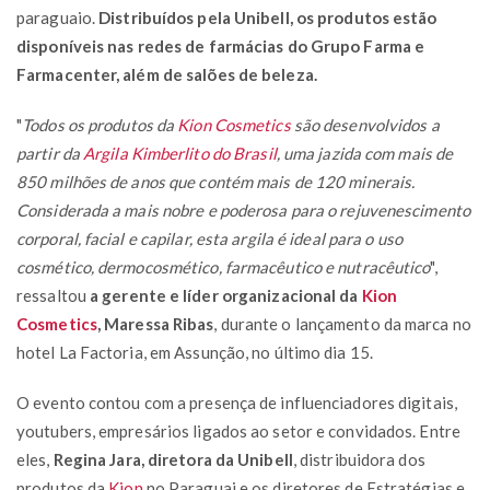
paraguaio.
Distribuídos pela Unibell, os produtos estão
disponíveis nas redes de farmácias do Grupo Farma e
Farmacenter, além de salões de beleza.
"
Todos os produtos da
Kion Cosmetics
são desenvolvidos a
partir da
Argila Kimberlito do Brasil
, uma jazida com mais de
850 milhões de anos que contém mais de 120 minerais.
Considerada a mais nobre e poderosa para o rejuvenescimento
corporal, facial e capilar, esta argila é ideal para o uso
cosmético, dermocosmético, farmacêutico e nutracêutico
",
ressaltou
a gerente e líder organizacional da
Kion
Cosmetics
, Maressa Ribas
, durante o lançamento da marca no
hotel La Factoria, em Assunção, no último dia 15.
O evento contou com a presença de influenciadores digitais,
youtubers, empresários ligados ao setor e convidados. Entre
eles,
Regina Jara, diretora da Unibell
, distribuidora dos
produtos da
Kion
no Paraguai e os diretores de Estratégias e