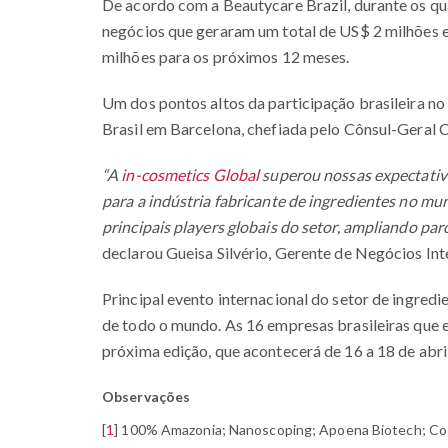
De acordo com a Beautycare Brazil, durante os qu
negócios que geraram um total de US$ 2 milhões e
milhões para os próximos 12 meses.
Um dos pontos altos da participação brasileira no
Brasil em Barcelona, chefiada pelo Cônsul-Geral 
“A
in-cosmetics Global
superou nossas expectativ
para a indústria fabricante de ingredientes no m
principais players globais do setor, ampliando par
declarou Gueisa Silvério, Gerente de Negócios I
Principal evento internacional do setor de ingredi
de todo o mundo. As 16 empresas brasileiras que e
próxima edição, que acontecerá de 16 a 18 de abri
Observações
[
1
]
100% Amazonia; Nanoscoping; Apoena Biotech; Cosm