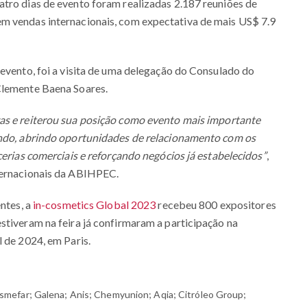
atro dias de evento foram realizadas 2.187 reuniões de
m vendas internacionais, com expectativa de mais US$ 7.9
 evento, foi a visita de uma delegação do Consulado do
Clemente Baena Soares.
as e reiterou sua posição como evento mais importante
undo, abrindo oportunidades de relacionamento com os
cerias comerciais e reforçando negócios já estabelecidos”
,
nternacionais da ABIHPEC.
entes, a
in-cosmetics Global 2023
recebeu 800 expositores
stiveram na feira já confirmaram a participação na
l de 2024, em Paris.
efar; Galena; Anis; Chemyunion; Aqia; Citróleo Group;