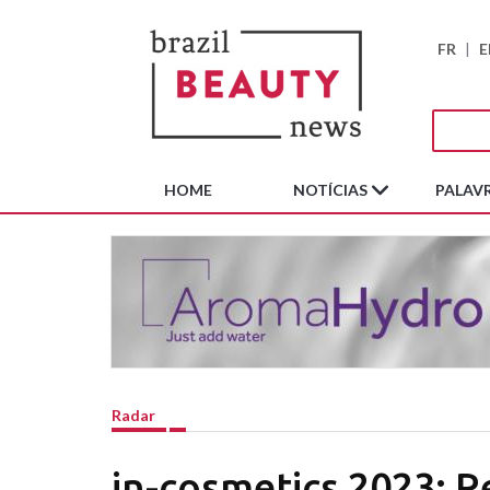
FR
|
E
HOME
NOTÍCIAS
PALAVR
Radar
in-cosmetics 2023: 