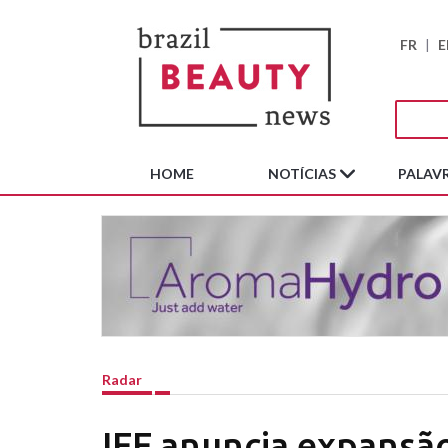
FR
|
E
HOME
NOTÍCIAS
PALAVR
Radar
IFF anuncia expansã