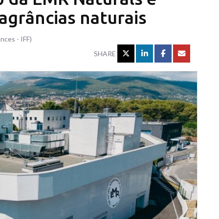
agrâncias naturais
nces - IFF)
SHARE