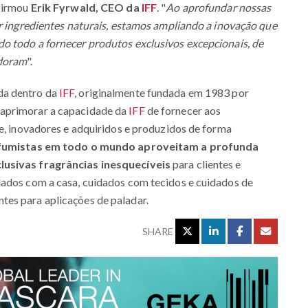
afirmou
Erik Fyrwald, CEO da
IFF
. "
Ao aprofundar nossas
or ingredientes naturais, estamos ampliando a inovação que
o todo a fornecer produtos exclusivos excepcionais, de
adoram
".
da dentro da
IFF
, originalmente fundada em 1983 por
aprimorar a capacidade da
IFF
de fornecer aos
de, inovadores e adquiridos e produzidos de forma
rfumistas em todo o mundo aproveitam a profunda
lusivas fragrâncias inesquecíveis
para clientes e
dados com a casa, cuidados com tecidos e cuidados de
es para aplicações de paladar.
SHARE