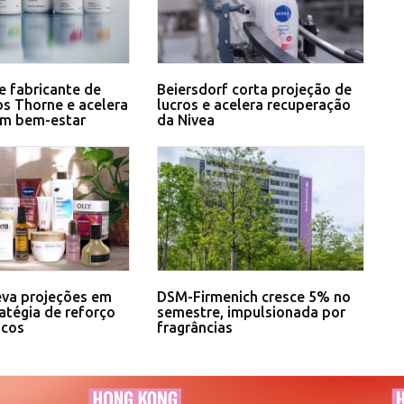
e fabricante de
Beiersdorf corta projeção de
s Thorne e acelera
lucros e acelera recuperação
em bem-estar
da Nivea
eva projeções em
DSM-Firmenich cresce 5% no
atégia de reforço
semestre, impulsionada por
icos
fragrâncias