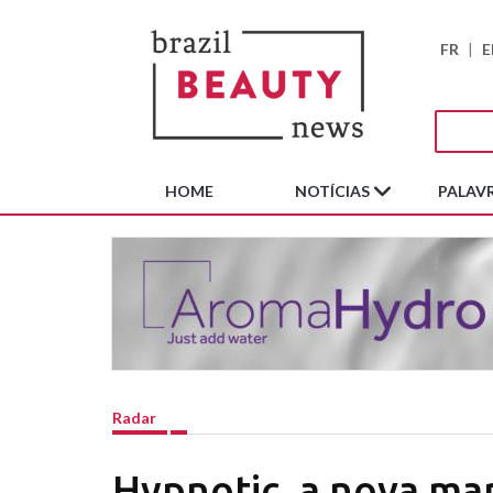
FR
|
E
HOME
NOTÍCIAS
PALAVR
Radar
Hypnotic, a nova ma