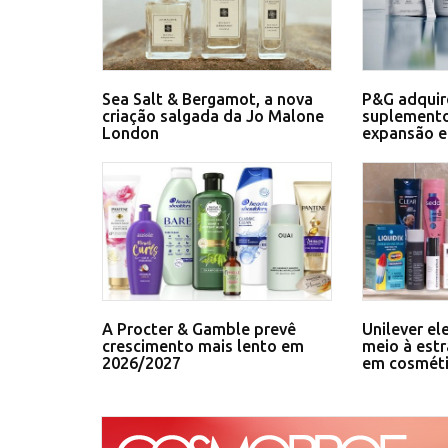
Sea Salt & Bergamot, a nova
P&G adquir
criação salgada da Jo Malone
suplemento
London
expansão 
A Procter & Gamble prevê
Unilever el
crescimento mais lento em
meio à estr
2026/2027
em cosmét