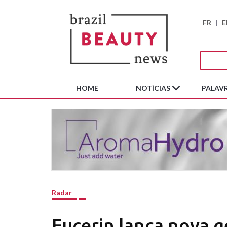
FR
|
E
HOME
NOTÍCIAS
PALAVR
Radar
Eucerin lança nova 