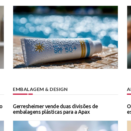
EMBALAGEM & DESIGN
A
o
Gerresheimer vende duas divisões de
O
embalagens plásticas para a Apax
e