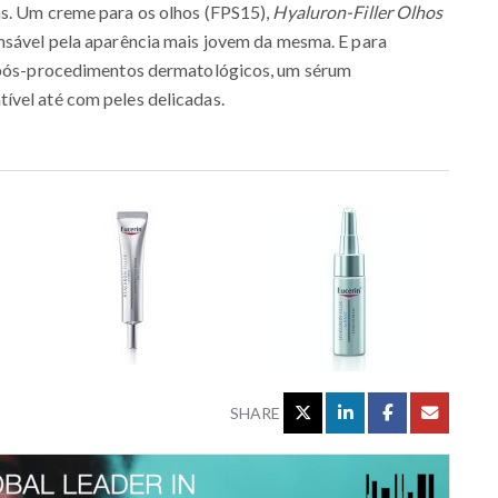
as. Um creme para os olhos (FPS15),
Hyaluron-Filler Olhos
onsável pela aparência mais jovem da mesma. E para
e pós-procedimentos dermatológicos, um sérum
tível até com peles delicadas.
SHARE