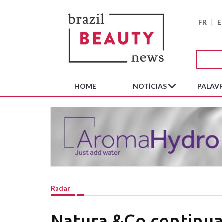
FR
|
E
HOME
NOTÍCIAS
PALAVR
Radar
Natura &Co continua