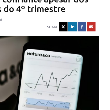
 do 4º trimestre
k)
SHARE