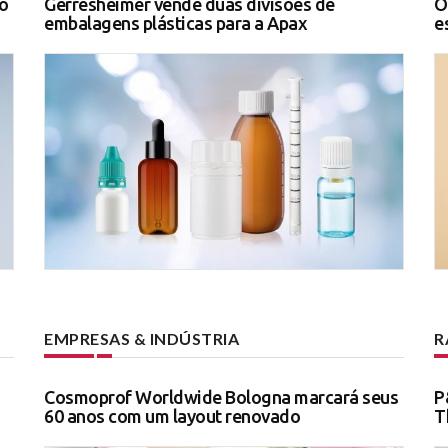
o
Gerresheimer vende duas divisões de
O
embalagens plásticas para a Apax
e
EMPRESAS & INDÚSTRIA
R
Cosmoprof Worldwide Bologna marcará seus
P
60 anos com um layout renovado
T