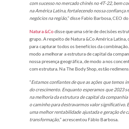
com sucesso no mercado chinês no 4T-22, bem co
na América Latina, fortalecendo nossa confiança 
negócios na região,
” disse Fabio Barbosa, CEO d
Natura &Co
disse que uma série de decisões estr
grupo. A respeito de Natura &Co América Latina, 
para capturar todos os benefícios da combinação. 
modo a melhorar a estrutura de capital da compan
nossa presença geográfica, de modo a nos concent
com estrutura. Na The Body Shop, estão redimensi
“
Estamos confiantes de que as ações que temos 
do crescimento. Enquanto esperamos que 2023 seja
na melhoria da estrutura de capital da companhia 
o caminho para destravarmos valor significativo.
uma melhor rentabilidade ajustada e geração de c
transformação,
” acrescentou Fábio Barbosa.