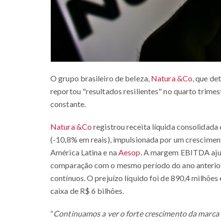
O grupo brasileiro de beleza,
Natura &Co
, que d
reportou "resultados resilientes" no quarto trim
constante.
Natura &Co
registrou receita líquida consolidad
(-10,8% em reais), impulsionada por um crescime
América Latina e na
Aesop
. A margem EBITDA aju
comparação com o mesmo período do ano anterior,
contínuos. O prejuízo líquido foi de 890,4 milhõe
caixa de R$ 6 bilhões.
“
Continuamos a ver o forte crescimento da marca 