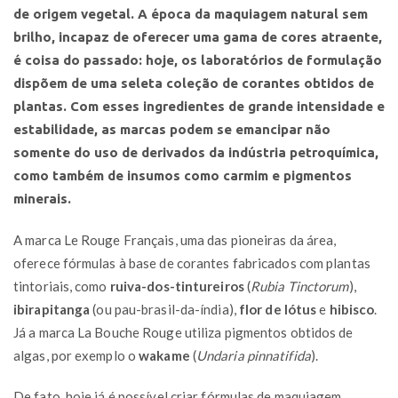
de origem vegetal. A época da maquiagem natural sem
brilho, incapaz de oferecer uma gama de cores atraente,
é coisa do passado: hoje, os laboratórios de formulação
dispõem de uma seleta coleção de corantes obtidos de
plantas. Com esses ingredientes de grande intensidade e
estabilidade, as marcas podem se emancipar não
somente do uso de derivados da indústria petroquímica,
como também de insumos como carmim e pigmentos
minerais.
A marca Le Rouge Français, uma das pioneiras da área,
oferece fórmulas à base de corantes fabricados com plantas
tintoriais, como
ruiva-dos-tintureiros
(
Rubia Tinctorum
),
ibirapitanga
(ou pau-brasil-da-índia),
flor de lótus
e
hibisco
.
Já a marca La Bouche Rouge utiliza pigmentos obtidos de
algas, por exemplo o
wakame
(
Undaria pinnatifida
).
De fato, hoje já é possível criar fórmulas de maquiagem