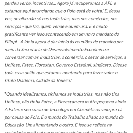
perdeu verba, incentivos... Agora já recuperamos a APL e
estamos aqui anunciando que o Polo está de volta! E, dessa
vez, de olho não só nas indústrias, mas nos comércios, nos
serviços - que faz, quem vende e quem usa. E é muito
gratificante ver isso acontecendo em um novo mandato do
Filippi... A ideia agora é dar início às reuniões de trabalho por
meio da Secretaria de Desenvolvimento Econômico e
conversar com as indústrias, o comércio, o setor de serviços, a
Unifesp, Fatec, Florestan, Governo Estadual, sindicato, Dieese,
toda essa união que estamos montando para fazer valer o
título Diadema, Cidade da Beleza.
"
"
Quando idealizamos, tínhamos as indústrias, mas não tina
Unifesp, não tinha Fatec, a Florestan era muito pequena ainda...
A Fatec e seu curso de Tecnólogo em Cosméticos veio pra cá
por causa do Polo. É o mundo do Trabalho aliado ao mundo da
Educação. Um alimentando o outro. E isso se reflete na
sociedade: você vai em qualquer núcleo habitacional da cidade