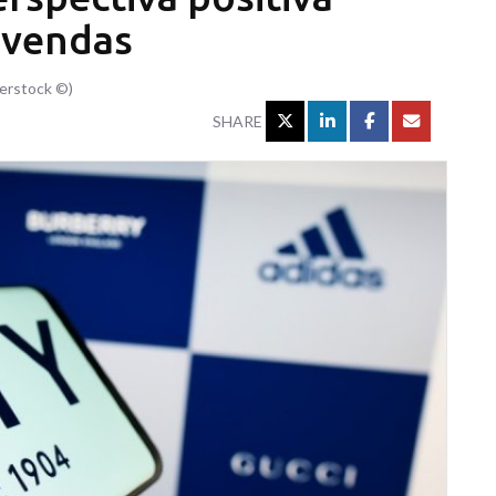
 vendas
terstock ©)
SHARE