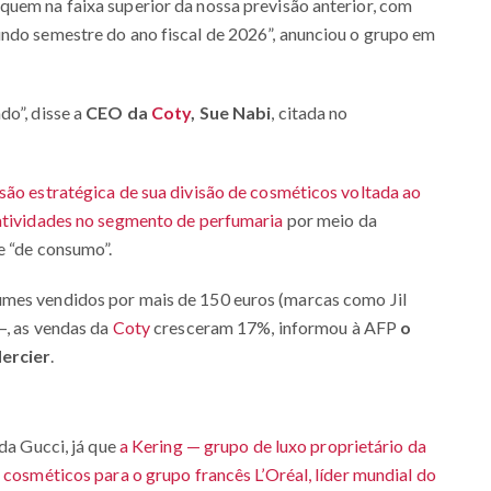
quem na faixa superior da nossa previsão anterior, com
undo semestre do ano fiscal de 2026”, anunciou o grupo em
do”, disse a
CEO da
Coty
, Sue Nabi
, citada no
são estratégica de sua divisão de cosméticos voltada ao
 atividades no segmento de perfumaria
por meio da
e “de consumo”.
umes vendidos por mais de 150 euros (marcas como Jil
—, as vendas da
Coty
cresceram 17%, informou à AFP
o
Mercier
.
 da Gucci, já que
a Kering — grupo de luxo proprietário da
 cosméticos para o grupo francês L’Oréal, líder mundial do