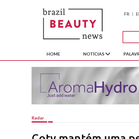
FR
|
E
HOME
NOTÍCIAS
PALAVR
Radar
Coty mantém uma per