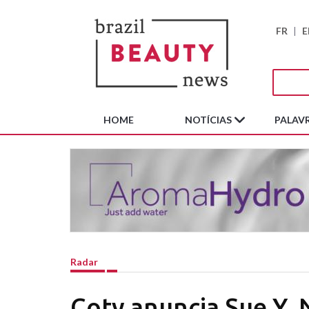
FR
|
E
HOME
NOTÍCIAS
PALAVR
Radar
Coty anuncia Sue Y.