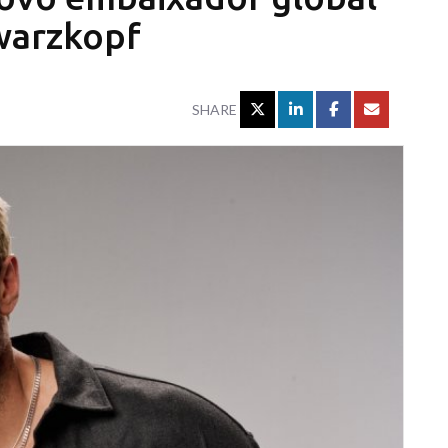
warzkopf
SHARE