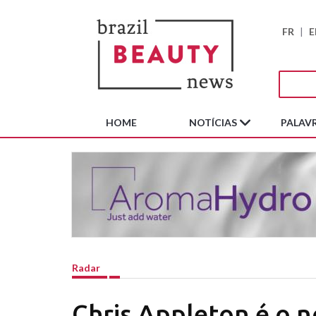
FR
|
E
HOME
NOTÍCIAS
PALAVR
Radar
Chris Appleton é o 