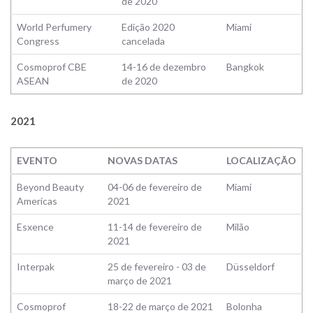
de 2020
World Perfumery
Edição 2020
Miami
Congress
cancelada
Cosmoprof CBE
14-16 de dezembro
Bangkok
ASEAN
de 2020
2021
EVENTO
NOVAS DATAS
LOCALIZAÇÃO
Beyond Beauty
04-06 de fevereiro de
Miami
Americas
2021
Esxence
11-14 de fevereiro de
Milão
2021
Interpak
25 de fevereiro - 03 de
Düsseldorf
março de 2021
Cosmoprof
18-22 de março de 2021
Bolonha