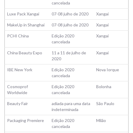
cancelada
Luxe Pack Xangai
07-08 julho de 2020
Xangai
MakeUp in Shanghai
07-08 julho de 2020
Xangai
PCHI China
Edição 2020
Xangai
cancelada
China Beauty Expo
11 a 11 de julho de
Xangai
2020
IBE New York
Edição 2020
Nova Iorque
cancelada
Cosmoprof
Edição 2020
Bolonha
Worldwide
cancelada
Beauty Fair
adiada para uma data
São Paulo
indeterminada
Packaging Premiere
Edição 2020
Milão
cancelada