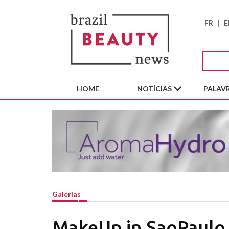
FR
|
E
HOME
NOTÍCIAS
PALAVR
Galerias
MakeUp in SaoPaulo