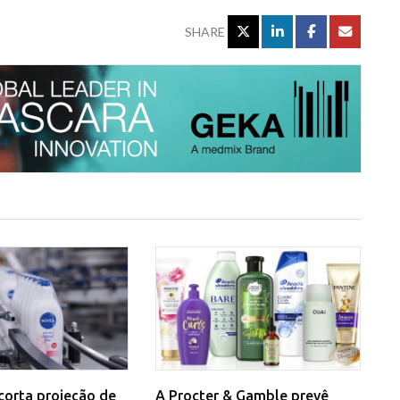
SHARE
corta projeção de
A Procter & Gamble prevê