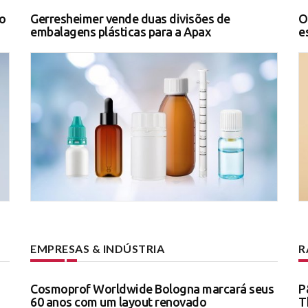
o
Gerresheimer vende duas divisões de
O
embalagens plásticas para a Apax
e
EMPRESAS & INDÚSTRIA
R
Cosmoprof Worldwide Bologna marcará seus
P
60 anos com um layout renovado
T