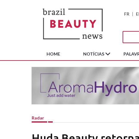
FR
|
E
HOME
NOTÍCIAS
PALAVR
Radar
Huda Beauty retorn