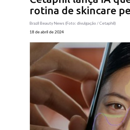
rotina de skincare p
Brazil Beauty News (Foto: divulgação / Cetaphil)
18 de abril de 2024