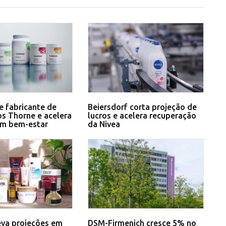
e fabricante de
Beiersdorf corta projeção de
s Thorne e acelera
lucros e acelera recuperação
em bem-estar
da Nivea
eva projeções em
DSM-Firmenich cresce 5% no