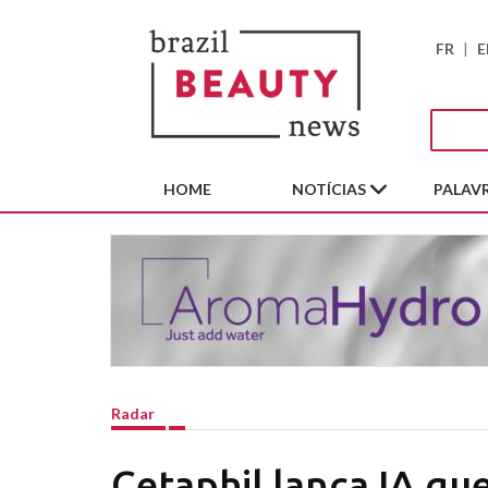
FR
|
E
HOME
NOTÍCIAS
PALAVR
Radar
Cetaphil lança IA que