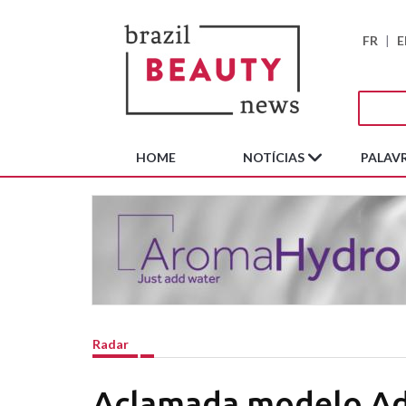
FR
|
E
HOME
NOTÍCIAS
PALAVR
Radar
Aclamada modelo Ad