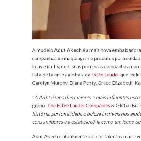
A modelo
Adut Akech
é a mais nova embaixadora
campanhas de maquiagem e produtos para cuidados 
lojas e na TV, com suas primeiras campanhas marca
lista de talentos globais da
Estée Lauder
que inclu
Carolyn Murphy, Diana Penty, Grace Elizabeth, Kar
"
A Adut é uma das maiores e mais influentes estr
grupo,
The Estée Lauder Companies
& Global Bran
história, personalidade e beleza incríveis nos aju
consumidores e a estabelecê-la como um ícone de 
Adut Akech é atualmente um dos talentos mais req