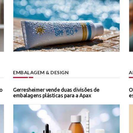
EMBALAGEM & DESIGN
A
o
Gerresheimer vende duas divisões de
O
embalagens plásticas para a Apax
e