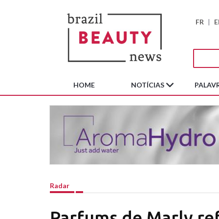
FR
|
E
HOME
NOTÍCIAS
PALAVR
Radar
Parfums de Marly re