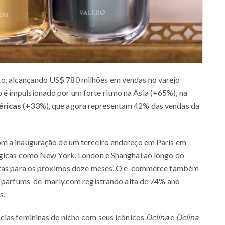
, alcançando US$ 780 milhões em vendas no varejo
é impulsionado por um forte ritmo na Ásia (+65%), na
éricas
(+33%), que agora representam 42% das vendas da
om a inauguração de um terceiro endereço em Paris em
égicas como New York, London e Shanghai ao longo do
istas para os próximos doze meses. O e-commerce também
te parfums-de-marly.com registrando alta de 74% ano
s.
cias femininas de nicho com seus icônicos
Delina
e
Delina