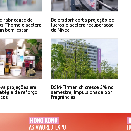
e fabricante de
Beiersdorf corta projeção de
s Thorne e acelera
lucros e acelera recuperação
em bem-estar
da Nivea
eva projeções em
DSM-Firmenich cresce 5% no
atégia de reforço
semestre, impulsionada por
icos
fragrâncias