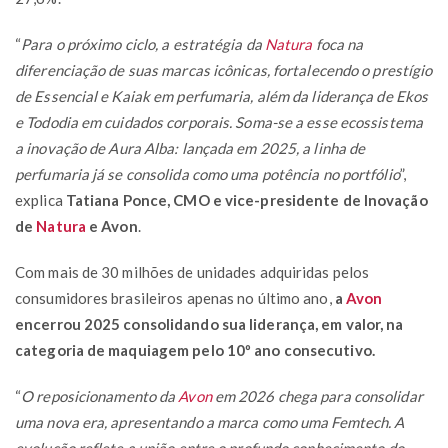
“
Para o próximo ciclo, a estratégia da
Natura
foca na
diferenciação de suas marcas icônicas, fortalecendo o prestígio
de Essencial e Kaiak em perfumaria, além da liderança de Ekos
e Tododia em cuidados corporais. Soma-se a esse ecossistema
a inovação de
Aura Alba
: lançada em 2025, a linha de
perfumaria já se consolida como uma potência no portfólio
”,
explica
Tatiana Ponce, CMO e vice-presidente de Inovação
de
Natura
e Avon
.
Com mais de 30 milhões de unidades adquiridas pelos
consumidores brasileiros apenas no último ano,
a
Avon
encerrou 2025 consolidando sua liderança, em valor, na
categoria de maquiagem pelo 10º ano consecutivo.
“
O reposicionamento da
Avon
em 2026 chega para consolidar
uma nova era, apresentando a marca como uma Femtech. A
evolução reflete a união entre o profundo conhecimento do