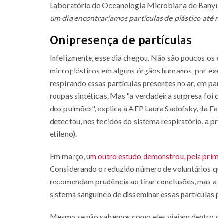
Laboratório de Oceanologia Microbiana de Banyul
um dia encontraríamos partículas de plástico at
Onipresença de partículas
Infelizmente, esse dia chegou. Não são poucos os
microplásticos em alguns órgãos humanos, por e
respirando essas partículas presentes no ar, em p
roupas sintéticas. Mas "a verdadeira surpresa fo
dos pulmões", explica à AFP Laura Sadofsky, da F
detectou, nos tecidos do sistema respiratório, a p
etileno).
Em março, u
m outro estudo demonstrou, pela prime
Considerando o reduzido número de voluntários que
recomendam prudência ao tirar conclusões, mas a 
sistema sanguíneo de disseminar essas partículas 
Mesmo se não sabemos como eles viajam dentro d