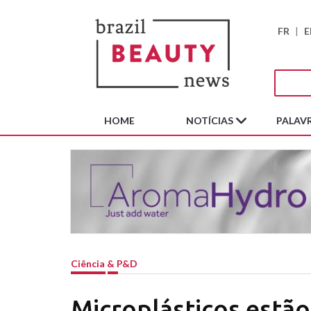
FR
|
E
HOME
NOTÍCIAS
PALAVR
Ciência & P&D
Microplásticos estão