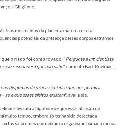
rançois Ghiglione.
ticos nos tecidos da placenta materna e fetal
quências potenciais da presença desses corpos estranhos
 que o risco foi comprovado.
"
Pergunte a um cientista
, e ele responderá que não sabe
", comenta Bart Koelmans,
não dispomos de prova científica que nos permita
 – se é que esses efeitos existem
", avalia ele.
oelmans levanta a hipótese de que essa intrusão de
 há muito tempo, embora só tenha sido detectada
or certas síndromes que deixam o organismo humano menos