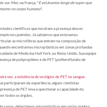
s-sur-Mer, na França. "
E estávamos longe de supor que
é mesmo no corpo humano
".
 estudos científicos que mostram a presença desses
xemplo nos pulmões. Já sabíamos que estávamos
articular as microfibras que entram na composição de
i quando encontramos microplásticos em zonas profundas
aculdade de Medicina Hull York, no Reino Unido. Sua equipe
resença de polipropileno e de PET (politereftalato de
ira vez, a existência de vestígios de PET no sangue
.
 participaram da experiência, alguns cientistas
presença de PET leva a questionar a capacidade do
por todos os órgãos.
o corpo, detectamos microplásticos em vários órgãos: