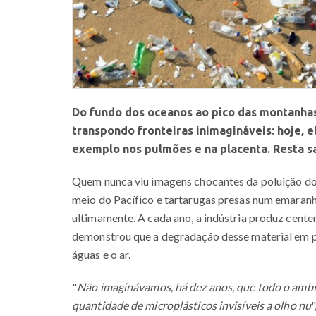
Do fundo dos oceanos ao pico das montanhas
transpondo fronteiras inimagináveis: hoje, 
exemplo nos pulmões e na placenta. Resta s
Quem nunca viu imagens chocantes da poluição d
meio do Pacífico e tartarugas presas num emaranh
ultimamente. A cada ano, a indústria produz centen
demonstrou que a degradação desse material em 
águas e o ar.
"
Não imaginávamos, há dez anos, que todo o ambie
quantidade de microplásticos invisíveis a olho nu
"