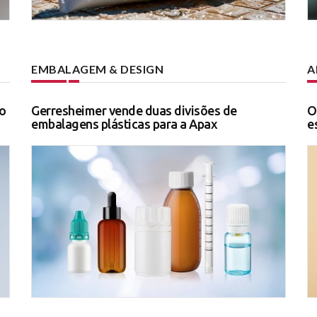
EMBALAGEM & DESIGN
A
o
Gerresheimer vende duas divisões de
O
embalagens plásticas para a Apax
e